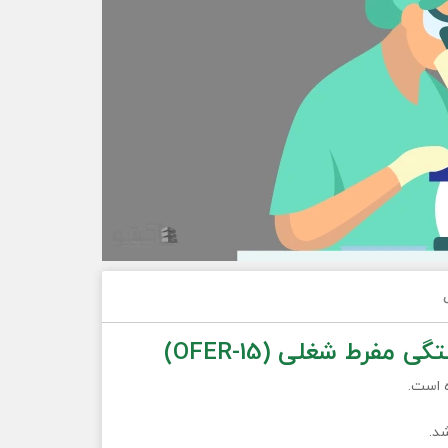
رط شغلی (OFER-15)
د.