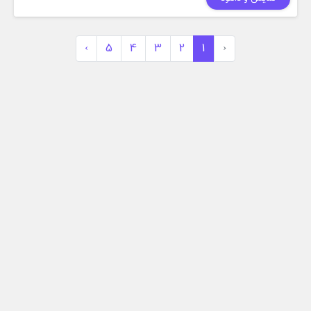
›
5
4
3
2
1
‹