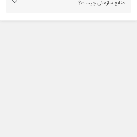
منابع سازمانی چیست؟
سازمانی به خوبی پیش برود.
منابع سازمانی شامل هرگونه سرمایه ای است که سازمان در
اختیار دارد؛ این منابع می تواند فیزیکی، انسانی، مالی،
محسوس یا نامحسوس باشد.