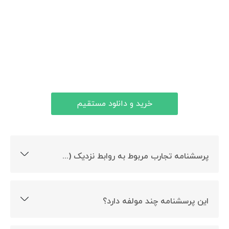
خرید و دانلود مستقیم
پرسشنامه تجارب مربوط به روابط نزدیک (ECR) چیست؟
ارزیابی میزان دلبستگی بزرگسالان در روابط عشقی هدف
ساخت این پرسشنامه است.
این پرسشنامه چند مولفه دارد؟
این پرسشنامه 2 مولفه دارد.