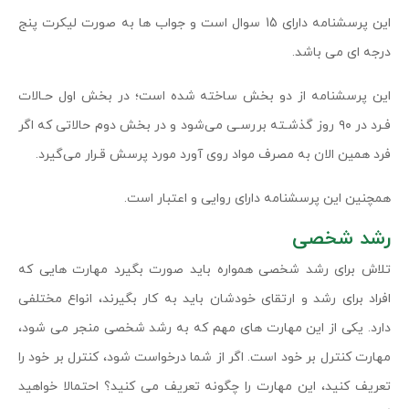
این پرسشنامه دارای 15 سوال است و جواب ها به صورت لیکرت پنج
درجه ای می باشد.
این پرسشنامه از دو بخش ساخته شده است؛ در بخش اول ﺣـﺎﻻت
ﻓـﺮد در ۹۰ روز ﮔﺬﺷـﺘﻪ ﺑﺮرﺳـﯽ ﻣﯽﺷﻮد و در بخش دوم ﺣﺎﻻﺗﯽ ﮐﻪ اﮔﺮ
ﻓﺮد ﻫﻤﯿﻦ اﻻن ﺑﻪ ﻣﺼﺮف ﻣﻮاد روی آورد ﻣﻮرد ﭘﺮﺳﺶ ﻗـﺮار ﻣﯽﮔﯿﺮد.
همچنین این پرسشنامه دارای روایی و اعتبار است.
رشد شخصی
تلاش برای رشد شخصی همواره باید صورت بگیرد مهارت هایی که
افراد برای رشد و ارتقای خودشان باید به کار بگیرند، انواع مختلفی
دارد. یکی از این مهارت های مهم که به رشد شخصی منجر می شود،
مهارت کنترل بر خود است. اگر از شما درخواست شود، کنترل بر خود را
تعریف کنید، این مهارت را چگونه تعریف می کنید؟ احتمالا خواهید