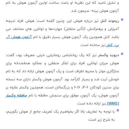
و تخیل نامید که این نظریه او باعث ساخت اولین آزمون هوش به نام
آزمون هوش بینه- سیمون شد.
ریموند کتل
نیز درباره هوش این چنین گفته است: هوش افراد نتیجه
آمیزش و برهم‌کنش (تأثیر متقابل) مهارت‌ها و توانایی‌ های مختلف می‌
باشد. کتل همچنین یک آزمون هوش بسیار دقیق با نام
آزمون هوش آر.
بی. کتل
نیز ساخته است.
دیوید وکسلر
نیز که یک روانشناس رومانیایی خیلی معروف بود، گفت:
هوش میزان توانایی افراد برای تفکر منطقی و عملکرد هدفمندانه برای
سازگاری موثر با محیط اطراف است و یک آزمون هوش ارائه داد که به نام
خودش ثبت شد و بسیار کارآمد بود. آزمون هوش وکسلر دارای سه نسخه
برای سنین کودکان 6-4، 16-6 و بزرگسالان است، همچنین وکسلر علاوه بر
آزمون هوش، یک آزمون موفق برای سنجش حافظه با نام
حافظه وکسلر
(WMS)
نیز ارائه داده است.
با توجه به تعاریف بالا اگر بخواهیم یک تعریف جامع از هوش بگوییم،
به شرح زیر است: